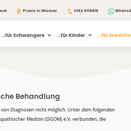
tock
Praxis in Wismar
0162 9116818
Whats
...für Schwangere
...für Kinder
...für Erwach
hische Behandlung
ng von Diagnosen nicht möglich. Unter dem folgenden
eopathischer Medizin (DGOM) e.V. verbunden, die