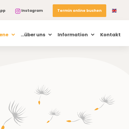
Termin online buchen
App
Instagram
sene
...über uns
Information
Kontakt